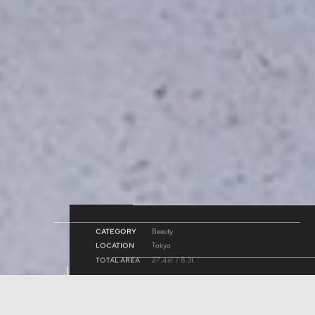
2024.09.19
2025.04.08
2025.03.10
弊社LARGO（ラルゴ）では事業拡大に伴い協力会社様を
LARGO（ラルゴ）は、全国各地の店舗設計・内装デザイン・
プランナー / デザイナー /施工管理職/チームアシスタント
随時募集しております。
工事を承っております。 お気軽にお問い合わせください。
を募集中です。 一緒に成長していける方、お待ちしておりま
す。
beauty
CATEGORY
tokyo
LOCATION
27.4㎡ / 8.3t
TOTAL AREA